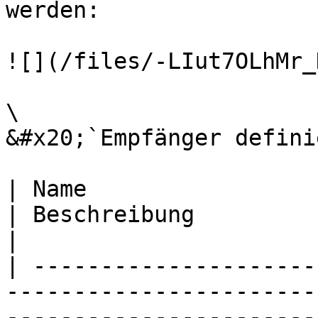
werden:

![](/files/-LIut7OLhMr_
\

&#x20;`Empfänger defini
| Name                                                                                      
| Beschreibung                                                                                                                                                                                                                                                                                        
|

| ---------------------
-----------------------
-----------------------